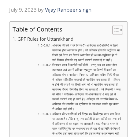
July 9, 2023
by
Vijay Ranbeer singh
Table of Contents
GPF Rules for Uttarakhand
अभिदान की शर्तें व दरें नियम-7- अभिदाता सा0भ0नि0 के लिये
नामांकन होना आवश्यक होगा। को अधिकार होगा कि अर्द्धवेतन या
किसी ऐसे वेतन पर जिसमें अवैतनिक हो अथवा अर्द्धवेतन हो तो
उसे विकल्प होगा कि वह अपनी कटौती कराता है या नहीं।
निलम्बन काल में कटौती नहीं होती। परन्तु जब वह बहाल होगा
तत्पश्चात उसे अपनी अभिदान एकमुश्त या किश्तों में कराने का
अधिकार होगा। नामांकन- नियम 5- अभिदाता भविष्य निधि में एक
से अधिक पारिवारिक सदस्यों को नामांकित कर सकता है। परिवार
न होने की दशा में वह किसी अन्य को भी नामांकित कर सकता है।
नामांकन दोबारा परिवर्तित किया जा सकता है। वर्ष निकासी व जमा
की सीमा व परिवर्तन- अभिदाता की अधिवर्षता से 6 माह पूर्व से
उसकी कटौती बन्द हो जाती है। अभिदान की धनराशि नियम 8-
अभिदान की धनराशि 10 प्रतिशत से कम तथा उसके मूल वेतन
से अधिक नहीं होगी।
अधिदान की धनराशि को वर्ष में एक बार किसी एक समय कम किया
जा सकता है। लेकिन न्यूनतम कटौती से कम नहीं होगा। तथा वर्ष
में अधिकतम दो बार बढ़ाया जा सकता है। बाह्य सेवा या भारत के
बाहर प्रतिनियुक्ति पर स्थानान्तरण की दशा में वह निधि के नियमों
के अधीन उसी तरह रहेगा मानो कि उसका जैसे स्थानान्तरण नहीं