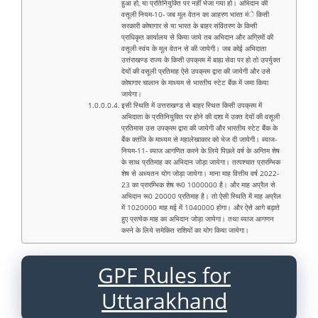
हुआ हो, या प्रतिनियुक्ति पर नहीं भेजा गया हो। अभिदान की
वसूली नियम-10- जब मूल वेतन का आहरण भारत मंे किसी
सरकारी कोषागार से या भारत के बाहर संवितरण के किसी
प्राधिकृत कार्यालय से किया जाये तब अभिदान और अग्रिमों की
वसूली स्वंय के मूल वेतन से की जायेगी। जब कोई अभिदाता
उत्तंराखण्ड राज्य के किसी उपक्रम में बाह्य सेवा पर हो तो उपर्युक्त
देयों की वसूली प्रतिमाह ऐसे उपक्रम द्वारा की जायेगी और उसे
कोषागार चालान के माध्यम से भारतीय स्टेट बैंक में जमा किया
जायेगा।
इसी स्थिति में उत्तराखण्ड से बाहर स्थित किसी उपक्रम में
अभिदाता के प्रतिनियुक्ति पर होने की दशा में उक्त देयों की वसूली
प्रतिमास उस उपक्रम द्वारा की जायेगी और भारतीय स्टेट बैंक के
बैंक क्तंजि के माध्यम से महालेखाकार को भेज दी जायेगी। ब्याज-
नियम-11- ब्याज आगणित करने के लिये पिछले वर्ष के अन्तिम शेष
के साथ प्रतिमाह का अभिदान जोड़ा जायेगा। तत्पश्चात प्रारम्भिक
शेष से अध्यतन योग जोड़ा जायेगा। माना माह वित्तीय वर्ष 2022-
23 का प्रारम्भिक शेष रू0 1000000 है। और माह अप्रैल से
अभिदान रू0 20000 प्रतिमाह है। तो ऐसी स्थिति में माह अप्रैल
में 1020000 माह मई में 1040000 होगा। और ऐसे आगे बढ़ाते
हुए प्रत्येक माह का अभिदान जोड़ा जायेगा। तथा ब्याज आगणन
करने के लिये समेकित राशियों का योग किया जायेगा।
GPF Rules for
Uttarakhand