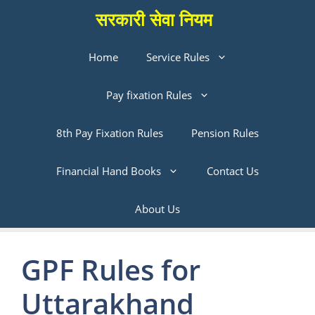
Skip
सरकारी सेवा नियम
to
content
Home
Service Rules
Pay fixation Rules
8th Pay Fixation Rules
Pension Rules
Financial Hand Books
Contact Us
About Us
GPF Rules for
Uttarakhand